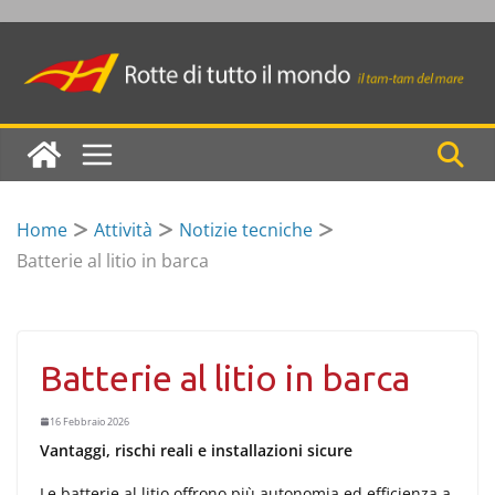
Skip
to
content
Home
Attività
Notizie tecniche
Batterie al litio in barca
Batterie al litio in barca
16 Febbraio 2026
Vantaggi, rischi reali e installazioni sicure
Le batterie al litio offrono più autonomia ed efficienza a