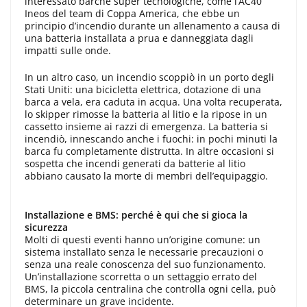
interessato barche super tecnologiche, come l’AC40
Ineos del team di Coppa America, che ebbe un
principio d’incendio durante un allenamento a causa di
una batteria installata a prua e danneggiata dagli
impatti sulle onde.
In un altro caso, un incendio scoppiò in un porto degli
Stati Uniti: una bicicletta elettrica, dotazione di una
barca a vela, era caduta in acqua. Una volta recuperata,
lo skipper rimosse la batteria al litio e la ripose in un
cassetto insieme ai razzi di emergenza. La batteria si
incendiò, innescando anche i fuochi: in pochi minuti la
barca fu completamente distrutta. In altre occasioni si
sospetta che incendi generati da batterie al litio
abbiano causato la morte di membri dell’equipaggio.
Installazione e BMS: perché è qui che si gioca la
sicurezza
Molti di questi eventi hanno un’origine comune: un
sistema installato senza le necessarie precauzioni o
senza una reale conoscenza del suo funzionamento.
Un’installazione scorretta o un settaggio errato del
BMS, la piccola centralina che controlla ogni cella, può
determinare un grave incidente.