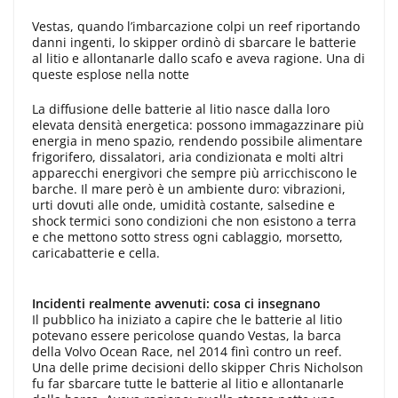
Vestas, quando l’imbarcazione colpi un reef riportando
danni ingenti, lo skipper ordinò di sbarcare le batterie
al litio e allontanarle dallo scafo e aveva ragione. Una di
queste esplose nella notte
La diffusione delle batterie al litio nasce dalla loro
elevata densità energetica: possono immagazzinare più
energia in meno spazio, rendendo possibile alimentare
frigorifero, dissalatori, aria condizionata e molti altri
apparecchi energivori che sempre più arricchiscono le
barche. Il mare però è un ambiente duro: vibrazioni,
urti dovuti alle onde, umidità costante, salsedine e
shock termici sono condizioni che non esistono a terra
e che mettono sotto stress ogni cablaggio, morsetto,
caricabatterie e cella.
Incidenti realmente avvenuti: cosa ci insegnano
Il pubblico ha iniziato a capire che le batterie al litio
potevano essere pericolose quando Vestas, la barca
della Volvo Ocean Race, nel 2014 finì contro un reef.
Una delle prime decisioni dello skipper Chris Nicholson
fu far sbarcare tutte le batterie al litio e allontanarle