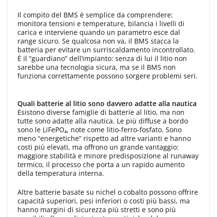
Il compito del BMS è semplice da comprendere:
monitora tensioni e temperature, bilancia i livelli di
carica e interviene quando un parametro esce dal
range sicuro. Se qualcosa non va, il BMS stacca la
batteria per evitare un surriscaldamento incontrollato.
È il “guardiano” dell’impianto: senza di lui il litio non
sarebbe una tecnologia sicura, ma se il BMS non
funziona correttamente possono sorgere problemi seri.
Quali batterie al litio sono davvero adatte alla nautica
Esistono diverse famiglie di batterie al litio, ma non
tutte sono adatte alla nautica. Le più diffuse a bordo
sono le LiFePO₄, note come litio-ferro-fosfato. Sono
meno “energetiche” rispetto ad altre varianti e hanno
costi più elevati, ma offrono un grande vantaggio:
maggiore stabilità e minore predisposizione al runaway
termico, il processo che porta a un rapido aumento
della temperatura interna.
Altre batterie basate su nichel o cobalto possono offrire
capacità superiori, pesi inferiori o costi più bassi, ma
hanno margini di sicurezza più stretti e sono più