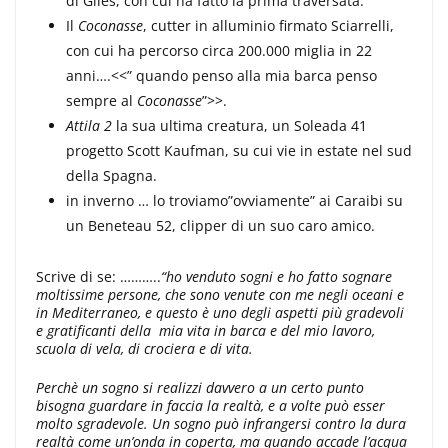
di Giles, con cui ha fatto la prima traversata.
Il
Coconasse
, cutter in alluminio firmato Sciarrelli,
con cui ha percorso circa 200.000 miglia in 22
anni….<<” quando penso alla mia barca penso
sempre al
Coconasse
”>>.
Attila 2
la sua ultima creatura, un Soleada 41
progetto Scott Kaufman, su cui vie in estate nel sud
della Spagna.
in inverno … lo troviamo”ovviamente” ai Caraibi su
un Beneteau 52, clipper di un suo caro amico.
Scrive di se: ………..
“ho venduto sogni e ho fatto sognare
moltissime persone, che sono venute con me negli oceani e
in Mediterraneo, e questo è uno degli aspetti più gradevoli
e gratificanti della mia vita in barca e del mio lavoro,
scuola di vela, di crociera e di vita.
Perchè un sogno si realizzi davvero a un certo punto
bisogna guardare in faccia la realtà, e a volte può esser
molto sgradevole. Un sogno può infrangersi contro la dura
realtà come un’onda in coperta, ma quando accade l’acqua