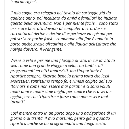
“sopralerighe”.
Il mio sogno era relegato nel tavolo da carteggio già da
qualche anno, poi incalzato da amici e familiari ho iniziato
questa bella avventura. Non è per niente facile… sono stato
ore e ore bloccato davanti al computer a ricordare e
raccontarmi decine e decine di esperienze ed episodi per
poi scrivere poche frasi… comunque alla fine è andato in
porto anche grazie all’editing e alla fiducia dell’Editore che
naviga davvero: Il Frangente.
Vivere a vela è per me una filosofia di vita, in cui la vita la
vivo come una grande viaggio a vela, con tanti scali
programmati ed altri imprevisti, ma l’importante è
ripartire sempre. Ricordo bene la prima volta che lessi
Moitessier, tantissimo tempo fa, e rimasi colpito dal suo
“tornare è come non essere mai partiti” e ci sono voluti
molti anni e moltissime miglia per capire che era vero e
aggiungere che “ripartire è forse come non essere mai
tornati”.
Così mentre entro in un porto dopo una navigazione di un
giorno o di trenta, il mio massimo, penso già a quando
ripartirò anche se ho programmato una lunga sosta.