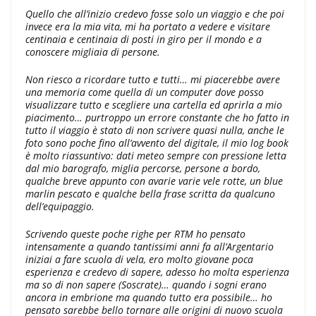
Quello che all’inizio credevo fosse solo un viaggio e che poi
invece era la mia vita, mi ha portato a vedere e visitare
centinaia e centinaia di posti in giro per il mondo e a
conoscere migliaia di persone.
Non riesco a ricordare tutto e tutti… mi piacerebbe avere
una memoria come quella di un computer dove posso
visualizzare tutto e scegliere una cartella ed aprirla a mio
piacimento… purtroppo un errore constante che ho fatto in
tutto il viaggio è stato di non scrivere quasi nulla, anche le
foto sono poche fino all’avvento del digitale, il mio log book
è molto riassuntivo: dati meteo sempre con pressione letta
dal mio barografo, miglia percorse, persone a bordo,
qualche breve appunto con avarie varie vele rotte, un blue
marlin pescato e qualche bella frase scritta da qualcuno
dell’equipaggio.
Scrivendo queste poche righe per RTM ho pensato
intensamente a quando tantissimi anni fa all’Argentario
iniziai a fare scuola di vela, ero molto giovane poca
esperienza e credevo di sapere, adesso ho molta esperienza
ma so di non sapere (Soscrate)… quando i sogni erano
ancora in embrione ma quando tutto era possibile… ho
pensato sarebbe bello tornare alle origini di nuovo scuola