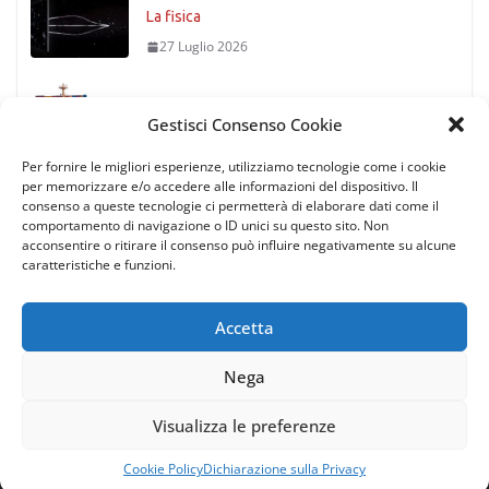
La fisica
27 Luglio 2026
Timoniere condannato
Gestisci Consenso Cookie
27 Luglio 2026
Per fornire le migliori esperienze, utilizziamo tecnologie come i cookie
per memorizzare e/o accedere alle informazioni del dispositivo. Il
consenso a queste tecnologie ci permetterà di elaborare dati come il
comportamento di navigazione o ID unici su questo sito. Non
acconsentire o ritirare il consenso può influire negativamente su alcune
caratteristiche e funzioni.
Accetta
Nega
Copyright © 2026
Rotte di Tutto il Mondo
. All rights reserved.
| via Gaetano Trezza 12, 37129 Verona (Italy) | P.IVA/C.F.
Visualizza le preferenze
11935200151 |
Privacy policy
Cookie Policy
Dichiarazione sulla Privacy