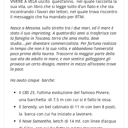
VIVERE A VELA uscito quest’anno, nel quale racconta la
sua vita, un libro che si legge tutto d’un fiato e che sta
incontrando i favori dei lettori, nel quale trova riscontro
il messaggio che ha mandato per RTM.
Nasce a Messina, sullo stretto tra i due mari, ed il mare è
stato il suo imprinting. A quattordici anni si trasferisce con
la famiglia in Toscana, terra che ama molto, dove
studia….per diventare commercialista. Per fortuna realizza
in tempo che non è la sua rotta, e abbandona l’università
poco prima della laurea. Trascorre la maggior parte della
sua vita da adulto in mare, e non sentirsi galleggiare gli
provoca un certo disagio, mentre in mezzo all’oceano trova
la pace.
Ha avuto cinque barche:
Il
CBS 25
, l’ultima evoluzione del famoso Piviere,
una barchetta di 7,5 m con cui si è fatto le ossa.
Il
Serenity
, un bel cabinato di 11 m con ben 8 posti,
la barca con cui ha iniziato a lavorare.
Il
Nova Samantha
, ketch di 14 mt. con linee d’acqua