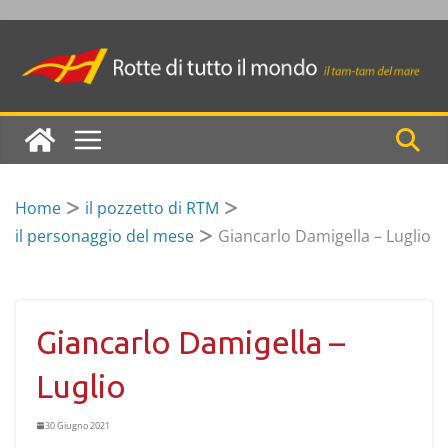
Skip
to
content
Home
il pozzetto di RTM
il personaggio del mese
Giancarlo Damigella – Luglio
Giancarlo Damigella –
Luglio
30 Giugno 2021