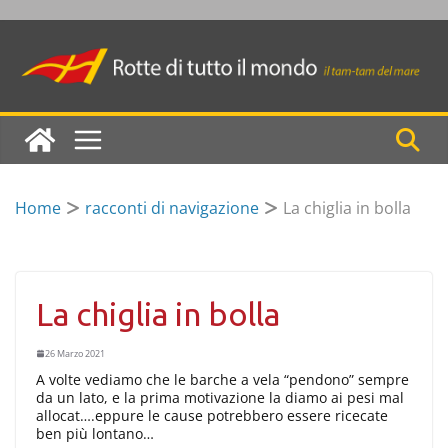
Skip
to
content
Home
racconti di navigazione
La chiglia in bolla
La chiglia in bolla
26 Marzo 2021
A volte vediamo che le barche a vela “pendono” sempre
da un lato, e la prima motivazione la diamo ai pesi mal
allocat….eppure le cause potrebbero essere ricecate
ben più lontano…