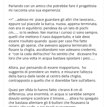
Parlando con un amico che potrebbe fare il progettista
mi racconta una sua esperienza:
<<” …adesso mi piace guardare gli altri che lavorano…
eppure sul piazzale la barca, nuova, appena terminata,
non era in equilibrio: pendeva da un lato di pochi
cm…… io lo vedevo. Nei marina i curiosi ci sono sempre,
quelli che mettono il naso dappertutto, e tale devo
essere risultato quando quasi per caso l’ho fatto
notare; gli operai, che avevano appena terminato di
fissare la chiglia, ascoltandomi non volevano credermi,
e “con la coda dell’occhio” ho sentito che dicevano fra
loro che una volta in acqua bastava spostare i pesi……
Allora, pur pensando di essere inopportuno, ho
suggerito di prendere un metro, e misurare l’altezza
della barca dalle lande al centro della chiglia,
contrapposto a quello che si dovrebbe fare sull’albero.
Quasi per sfida lo hanno fatto: c’erano 8 cm di
differenza, una enormità, in acqua si sarebbe sempre
dovuto sempre scontrare il timone….. allora ho spiegato
che bastava allentare gli 8 bulloni che fissavano la
chiglia allo scafo, e poi tirarli nuovamente,