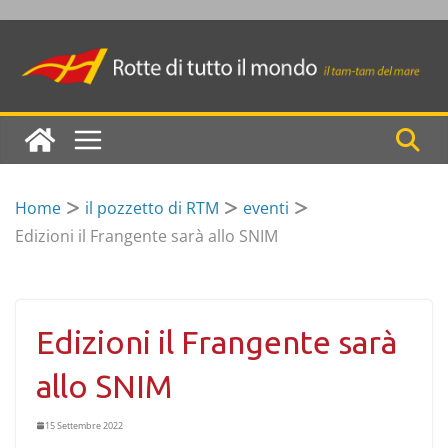
Skip
to
content
Home
il pozzetto di RTM
eventi
Edizioni il Frangente sarà allo SNIM
Edizioni il Frangente sarà
allo SNIM
15 Settembre 2022