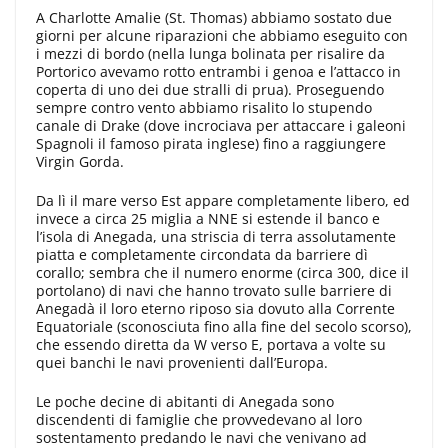
A Charlotte Amalie (St. Tho­mas) abbiamo sostato due
giorni per alcune riparazioni che abbiamo ese­guito con
i mezzi di bordo (nella lun­ga bolinata per risalire da
Portorico avevamo rotto entrambi i genoa e l’attacco in
coperta di uno dei due stralli di prua). Proseguendo
sempre contro vento abbiamo risalito lo stu­pendo
canale di Drake (dove incrocia­va per attaccare i galeoni
Spagnoli il famoso pirata inglese) fino a raggiun­gere
Virgin Gorda.
Da lì il mare verso Est appare completamente libero, ed
invece a circa 25 miglia a NNE si estende il banco e
l’isola di Anegada, una striscia di terra assolutamente
piatta e completamente circondata da barriere dì
corallo; sembra che il nu­mero enorme (circa 300, dice il
por­tolano) di navi che hanno trovato sul­le barriere di
Anegadà il loro eterno riposo sia dovuto alla Corrente
Equa­toriale (sconosciuta fino alla fine del secolo scorso),
che essendo diretta da W verso E, portava a volte su
quei banchi le navi provenienti dall’Euro­pa.
Le poche decine di abitanti di Anegada sono
discendenti di famiglie che provvedevano al loro
sostenta­mento predando le navi che venivano ad