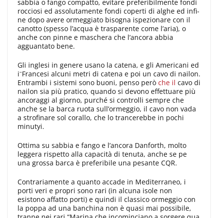
sabbia o fango compatto, evita­re preferibilmente fondi
rocciosi ed asso­lutamente fondi coperti di alghe ed infi­
ne dopo avere ormeggiato bisogna ispe­zionare con il
canotto (spesso l’acqua è trasparente come l’aria), o
anche con pin­ne e maschera che l’ancora abbia
agguan­tato bene.
Gli inglesi in genere usano la catena, e gli Americani ed
–
i
Francesi alcuni metri di catena e poi un cavo di nailon.
Entrambi i sistemi sono buoni, penso pe­rò
che il
cavo di
nailon sia più pratico, quando si devono effettuare più
ancorag­gi al giorno, purché si controlli sempre che
anche se la barca ruota sull’ormeg­gio, il cavo non vada
a strofinare sol co­rallo, che lo trancerebbe in pochi
minutyi.
Ottima su sabbia e fango e l’ancora Dan­forth, molto
leggera rispetto alla capacità di tenuta, anche se pe
una grossa barca è preferibile una pesante CQR.
Contrariamente a quanto accade in Medi­terraneo, i
porti veri e propri sono rari (in alcuna isole non
esistono affatto por­ti) e quindi il classico ormeggio con
la poppa ad una banchina non è quasi mai possibile,
tranne nei rari “Marina che incominciano a sorgere qua