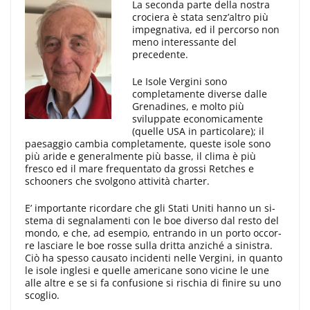
La seconda parte della nostra
cro­ciera è stata senz’altro più
impegnati­va, ed il percorso non
meno interes­sante del
precedente.
Le Isole Vergini sono
completamente diverse dalle
Grenadines, e molto più
sviluppate economicamente
(quelle USA in par­ticolare); il
paesaggio cambia comple­tamente, queste isole sono
più aride e generalmente più basse, il clima è più
fresco ed il mare frequentato da gros­si Retches e
schooners che svolgono attività charter.
E’ importante ricor­dare che gli Stati Uniti hanno un si­
stema di segnalamenti con le boe di­verso dal resto del
mondo, e che, ad esempio, entrando in un porto occor­
re lasciare le boe rosse sulla dritta anziché a sinistra.
Ciò ha spesso causato incidenti nelle Vergini, in quanto
le isole inglesi e quelle americane sono vicine le une
alle altre e se si fa con­fusione si rischia di finire su uno
sco­glio.