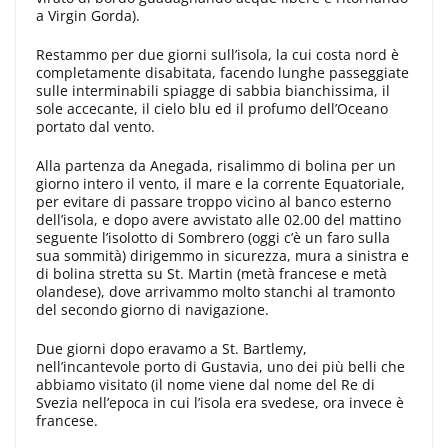
a Virgin Gorda).
Restammo per due giorni sull’isola, la cui costa nord è
completamente di­sabitata, facendo lunghe passeggiate
sulle interminabili spiagge di sabbia bianchissima, il
sole accecante, il cielo blu ed il profumo dell’Oceano
porta­to dal vento.
Alla partenza da Anega­da, risalimmo di bolina per un
giorno intero il vento, il mare e la corrente Equatoriale,
per evitare di passare troppo vicino al banco esterno
del­l’isola, e dopo avere avvistato alle 02.00 del mattino
seguente l’isolotto di Sombrero (oggi c’è un faro sulla
sua sommità) dirigemmo in sicurezza, mura a sinistra e
di bolina stretta su St. Martin (metà francese e metà
olandese), dove arrivammo molto stanchi al tramonto
del secondo giorno di navigazione.
Due giorni dopo erava­mo a St. Bartlemy,
nell’incantevole porto di Gustavia, uno dei più belli che
abbiamo visitato (il nome viene dal no­me del Re di
Svezia nell’epoca in cui l’isola era svedese, ora invece è
france­se.