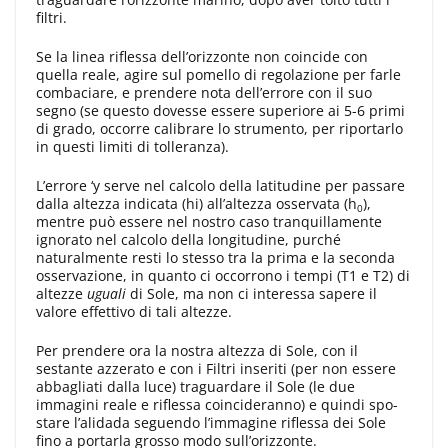
filtri.
Se la linea riflessa del­l’orizzonte non coincide con
quella reale, agire sul pomello di regolazione per farle
combaciare, e prendere nota dell’errore con il suo
segno (se questo dovesse essere superiore ai 5-6 primi
di grado, occorre calibrare lo stru­mento, per riportarlo
in questi limiti di tolleranza).
L’errore ‘y serve nel calcolo della latitudine per passare
dalla altezza indicata (hi) all’altezza osservata (h
),
0
mentre può essere nel nostro caso tranquillamente
ignorato nel calcolo della longitudine, purché
naturalmente resti lo stesso tra la pri­ma e la seconda
osservazione, in quanto ci occorrono i tempi (T1 e T2) di
altezze
uguali
di Sole, ma non ci interessa sapere il
valore effettivo di tali altezze.
Per prendere ora la no­stra altezza di Sole, con il
sestante azzerato e con i Filtri inseriti (per non essere
abbagliati dalla luce) traguarda­re il Sole (le due
immagini reale e riflessa coincideranno) e quindi spo­
stare l’alidada seguendo l’immagine ri­flessa dei Sole
fino a portarla grosso modo sull’orizzonte.