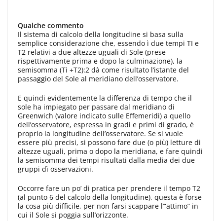
Qualche commento
Il sistema di calcolo della longitu­dine si basa sulla
semplice considera­zione che, essendo ì due tempi TI e
T2 relativi a due altezze uguali di So­le (prese
rispettivamente prima e do­po la culminazione), la
semisomma (Ti +T2):2 dà come risultato l’istante del
passaggio del Sole al meridiano dell’osservatore.
E quindi evidente­mente la differenza di tempo che il
sole ha impiegato per passare dal me­ridiano di
Greenwich (valore indicato sulle Effemeridi) a quello
dell’osserva­tore, espressa in gradi e primi di gra­do, è
proprio la longitudine dell’osser­vatore. Se si vuole
essere più precisi, si possono fare due (o più) letture di
altezze uguali, prima o dopo la meri­diana, e fare quindi
la semisomma dei tempi risultati dalla media dei due
gruppi dì osservazioni.
Occorre fare un po’ di pratica per prendere il tempo T2
(al punto 6 del calcolo della longitudine), questa è forse
la cosa più difficile, per non far­si scappare l’”attimo” in
cui il Sole si poggia sull’orizzonte.