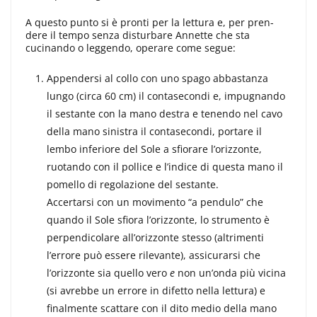
A questo punto si è pronti per la lettura e, per pren­
dere il tempo senza disturbare Annet­te che sta
cucinando o leggendo, ope­rare come segue:
Appendersi al collo con uno spago abbastanza
lungo (circa 60 cm) il contasecondi e, impugnando
il se­stante con la mano destra e tenendo nel cavo
della mano sinistra il conta­secondi, portare il
lembo inferiore del Sole a sfiorare l’orizzonte,
ruotando con il pollice e l’indice di questa ma­no il
pomello di regolazione del se­stante.
Accertarsi con un movimento “a pendulo” che
quando il Sole sfiora l’orizzonte, lo strumento è
perpendi­colare all’orizzonte stesso (altrimenti
l’errore può essere rilevante), assicu­rarsi che
l’orizzonte sia quello vero
e
non un’onda più vicina
(si avrebbe un errore in difetto nella lettura) e
final­mente scattare con il dito medio della mano