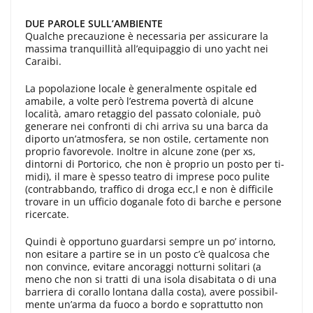
DUE PAROLE SULL’AMBIENTE
Qualche precauzione è necessaria per assicurare la
massima tranquillità al­l’equipaggio di uno yacht nei
Caraibi.
La popolazione locale è generalmente ospi­tale ed
amabile, a volte però l’estrema povertà di alcune
località, amaro retaggio del passato coloniale, può
generare nei confronti di chi arriva su una barca da
diporto un’atmosfera, se non ostile, cer­tamente non
proprio favorevole. Inoltre in alcune zone (per xs,
dintorni di Porto­rico, che non è proprio un posto per ti­
midi), il mare è spesso teatro di imprese poco pulite
(contrabbando, traffico di droga ecc,l e non è difficile
trovare in un ufficio doganale foto di barche e persone
ricercate.
Quindi è opportuno guardarsi sempre un po’ intorno,
non esitare a partire se in un posto c’è qualcosa che
non convince, evitare ancoraggi notturni solitari (a
meno che non si tratti di una isola disabitata o di una
barriera di coral­lo lontana dalla costa), avere possibil­
mente un’arma da fuoco a bordo e so­prattutto non