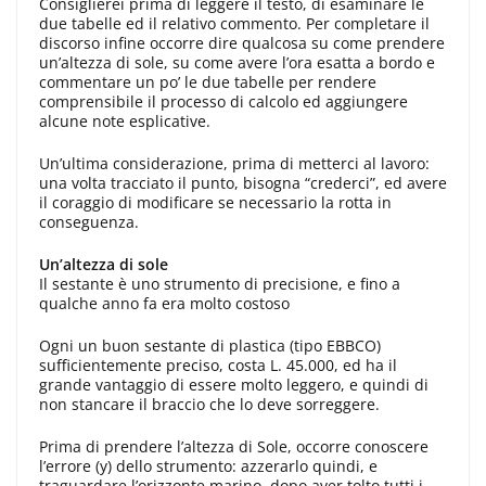
Consiglierei prima di leggere il testo, di esaminare le
due tabelle ed il re­lativo commento. Per completare il
discorso infine occorre dire qualcosa su come prendere
un’altezza di sole, su come avere l’ora esatta a bordo e
commentare un po’ le due tabelle per rendere
comprensibile il processo di calcolo ed aggiungere
alcune note esplicative.
Un’ultima considerazione, prima di metterci al lavoro:
una volta tracciato il punto, bisogna “crederci”, ed avere
il coraggio di modificare se necessario la rotta in
conseguenza.
Un’altezza di sole
Il sestante è uno strumento di precisione, e fino a
qualche anno fa era molto costoso
Ogni un buon sestante di plastica (tipo EBBCO)
sufficiente­mente preciso, costa L. 45.000, ed ha il
grande vantaggio di essere molto leggero, e quindi di
non stancare il braccio che lo deve sorreggere.
Prima di prendere l’altezza di Sole, occorre conoscere
l’errore (y) dello strumen­to: azzerarlo quindi, e
traguardare l’orizzonte marino, dopo aver tolto tutti i