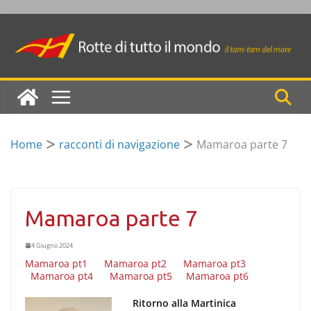
Skip
to
content
Home
racconti di navigazione
Mamaroa parte 7
Mamaroa parte 7
4 Giugno 2024
Mamaroa pt1
Mamaroa pt2
Mamaroa pt3
Mamaroa pt4
Mamaroa pt5
Mamaroa pt6
Ritorno alla Martinica