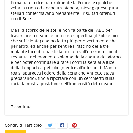
Fomalhaut, ol­tre naturalmente la Polare, e qualche
volta la Luna ed anche un pianeta, Giove); questi punti
stellari conferma­vano pienamente i risultati ottenuti
con il Sole.
Ma il discorso delle stelle non fa parte dell’ABC per
traversare l’oceano, è una cosa superflua (il Sole è più
che sufficiente) che ho fatto più per divertimento che
per altro, ed anche per sentire il fascino della tre­
molante luce di una stella portata sul­l’orizzonte con il
sestante, nel mo­mento solenne della caduta del gior­no,
e per poter continuare a fare i conti la sera alla luce
della lampada a petrolio (mentre all’interno di Mama­
roa si spargeva l’odore della cena che Annette stava
preparando), fino a ri­portare con un cerchietto sulla
carta la nostra posizione nell’immensità del­l’oceano.
7 continua
Condividi l'articolo