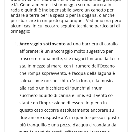
e là. Gene­ralmente ci si ormeggia su una ancora in
rada e quindi è indispensabile avere un canotto per
andare a terra per la spesa o per la dogana, o anche
per sbarcare in un posto qualunque. Vediamo ora pero
al­cuni casi in cui occorre seguire tecniche particolari di
ormeggio:
Ancoraggio sottovento
ad una barriera di corallo
affiorante: è un anco­raggio molto sugestivo per
trascorrere una notte, si è magari lontano dalla co­
sta, in mezzo al mare, con il rumore del­l’Oceano
che rompa sopravvento, e l’acqua della laguna è
calma come no specchio, c’è la luna, e la musica
alla radio un bicchiere di “punch” al rhum,
zucchero li­quido di canna e lime, ed il vento co­
stante da l’impressione di essere in piena In
questo caso occorre asso­lutamente ancorare su
due ancore dispo­ste a Y, in quanto spesso il posto
più tranquillo e una pozza d’acqua circonda­ta da