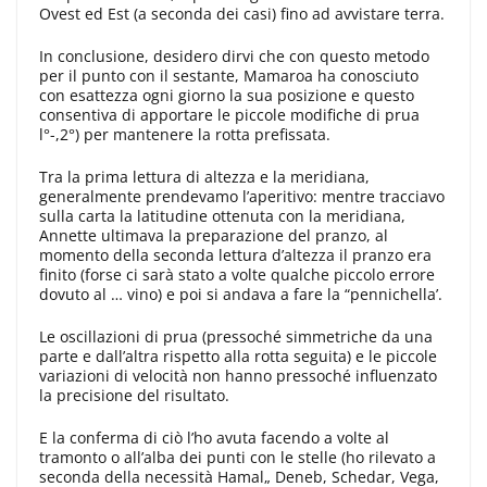
Ovest ed Est (a seconda dei casi) fino ad avvi­stare terra.
In conclusione, desidero dirvi che con questo metodo
per il punto con il sestante, Mamaroa ha conosciuto
con esattezza ogni giorno la sua posi­zione e questo
consentiva di apporta­re le piccole modifiche di prua
l°-,2°) per mantenere la rotta prefis­sata.
Tra la prima lettura di altezza e la meridiana,
generalmente prendeva­mo l’aperitivo: mentre tracciavo
sulla carta la latitudine ottenuta con la me­ridiana,
Annette ultimava la prepara­zione del pranzo, al
momento della seconda lettura d’altezza il pranzo era
finito (forse ci sarà stato a volte qual­che piccolo errore
dovuto al … vino) e poi si andava a fare la “pennichel­la’.
Le oscillazioni di prua (pressoché simmetriche da una
parte e dall’altra rispetto alla rotta seguita) e le piccole
variazioni di velocità non hanno pressoché influenzato
la precisione del risultato.
E la conferma di ciò l’ho avu­ta facendo a volte al
tramonto o al­l’alba dei punti con le stelle (ho rile­vato a
seconda della necessità Hamal„ Deneb, Schedar, Vega,