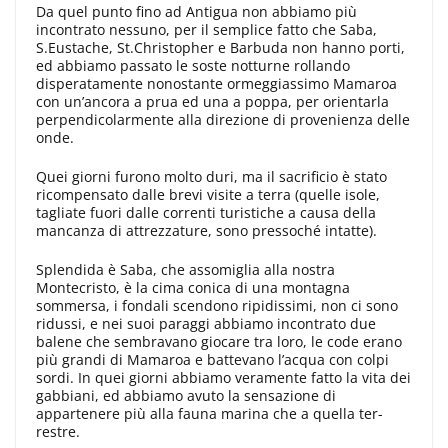
Da quel punto fino ad Antigua non abbiamo più
incontrato nessuno, per il semplice fatto che Saba,
S.Eustache, St.Christopher e Barbuda non hanno porti,
ed abbiamo passato le soste notturne rollando
disperata­mente nonostante ormeggiassimo Mamaroa
con un’ancora a prua ed una a poppa, per orientarla
perpendicolar­mente alla direzione di provenienza delle
onde.
Quei giorni furono molto duri, ma il sacrificio è stato
ricompen­sato dalle brevi visite a terra (quelle isole,
tagliate fuori dalle correnti turi­stiche a causa della
mancanza di attrez­zature, sono pressoché intatte).
Splen­dida è Saba, che assomiglia alla nostra
Montecristo, è la cima conica di una montagna
sommersa, i fondali scendo­no ripidissimi, non ci sono
ridussi, e nei suoi paraggi abbiamo incontrato due
balene che sembravano giocare tra loro, le code erano
più grandi di Ma­maroa e battevano l’acqua con colpi
sordi. In quei giorni abbiamo veramen­te fatto la vita dei
gabbiani, ed abbia­mo avuto la sensazione di
appartenere più alla fauna marina che a quella ter­
restre.