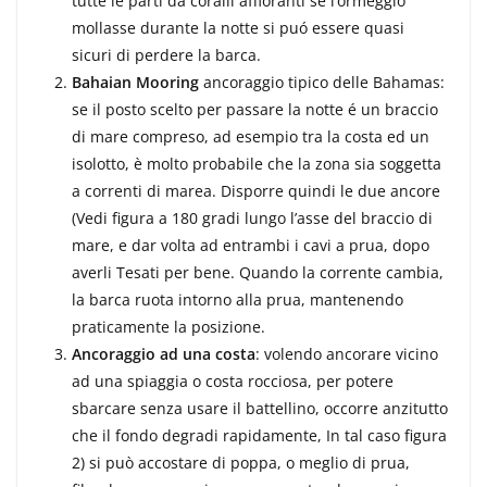
tutte le parti da coralli affioranti se l’ormeggio
mollasse durante la notte si puó essere quasi
sicuri di perdere la barca.
Bahaian Mooring
ancoraggio tipico delle Bahamas:
se il posto scelto per passare la notte é un braccio
di mare compreso, ad esempio tra la costa ed un
isolotto, è molto probabile che la zona sia soggetta
a correnti di marea. Disporre quindi le due ancore
(Vedi figura a 180 gradi lungo l’asse del braccio di
ma­re, e dar volta ad entrambi i cavi a prua, dopo
averli Tesati per bene. Quando la corrente cambia,
la barca ruota intorno alla prua, mantenendo
praticamente la posizione.
Ancoraggio ad una costa
: volendo ancorare vicino
ad una spiaggia o costa rocciosa, per potere
sbarcare senza usare il battellino, occorre anzitutto
che il fon­do degradi rapidamente, In tal caso figura
2) si può accostare di poppa, o meglio di prua,