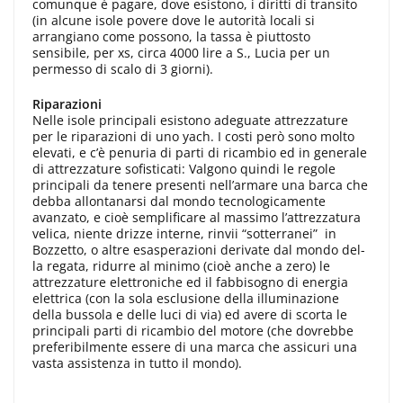
comunque è pagare, dove esistono, i diritti di transito
(in alcune isole povere dove le autorità locali si
arrangiano come possono, la tassa è piuttosto
sensibile, per xs, circa 4000 lire a S., Lucia per un
permesso di scalo di 3 giorni).
Riparazioni
Nelle isole principali esistono adegua­te attrezzature
per le riparazioni di uno yach. I costi però sono molto
elevati, e c’è penuria di parti di ricambio ed in ge­nerale
di attrezzature sofisticati: Valgo­no quindi le regole
principali da tenere presenti nell’armare una barca che
debba allontanarsi dal mondo tecnologicamente
avanzato, e cioè semplificare al massimo l’attrezzatura
velica, niente drizze inter­ne, rinvii “sotterranei” in
Bozzetto, o al­tre esasperazioni derivate dal mondo del­
la regata, ridurre al minimo (cioè anche a zero) le
attrezzature elettroniche ed il fabbisogno di energia
elettrica (con la so­la esclusione della illuminazione
della bussola e delle luci di via) ed avere di scorta le
principali parti di ricambio del motore (che dovrebbe
preferibilmente essere di una marca che assicuri una
vasta assistenza in tutto il mondo).