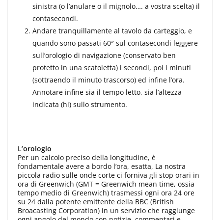
sinistra (o l’anulare o il migno­lo…. a vostra scelta) il
contasecondi.
Andare tranquillamente al tavo­lo da carteggio, e
quando sono passati 60″ sul contasecondi leggere
sull’oro­logio di navigazione (conservato ben
protetto in una scatoletta) i secondi, poi i minuti
(sottraendo il minuto trascorso) ed infine l’ora.
Annotare infine sia il tempo letto, sia l’altezza
indicata (hi) sullo strumento.
L’orologio
Per un calcolo preciso della longi­tudine, è
fondamentale avere a bordo l’ora, esatta, La nostra
piccola radio sulle onde corte ci forniva gli stop orari in
ora di Greenwich (GMT = Greenwich mean time, ossia
tempo medio di Greenwich) trasmessi ogni ora 24 ore
su 24 dalla potente emit­tente della BBC (British
Broacasting Corporation) in un servizio che raggiunge
ogni angolo del mondo con notizie, commentari e