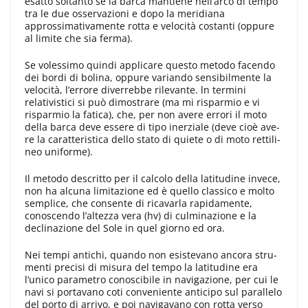
esatto soltanto se la barca mantiene nell’arco di tem­po
tra le due osservazioni e dopo la meridiana
approssimativamente rotta e velocità costanti (oppure
al limite che sia ferma).
Se volessimo quindi applicare questo metodo facendo
dei bordi di bolina, oppure variando sen­sibilmente la
velocità, l’errore diver­rebbe rilevante. ln termini
relativistici si può dimostrare (ma mi risparmio e vi
risparmio la fatica), che, per non avere errori il moto
della barca deve essere di tipo inerziale (deve cioè ave­
re la caratteristica dello stato di quiete o di moto rettili­
neo uniforme).
Il metodo descritto per il calcolo della latitudine invece,
non ha alcuna limitazione ed è quello classico e molto
semplice, che consen­te di ricavarla rapidamente,
conoscen­do l’altezza vera (hv) di culminazione e la
declinazione del Sole in quel giorno ed ora.
Nei tempi antichi, quando non esistevano ancora stru­
menti precisi di misura del tempo la latitudine era
l’unico parametro cono­scibile in navigazione, per cui le
navi si portavano coti conveniente anticipo sul parallelo
del porto di arrivo, e poi navigavano con rotta verso