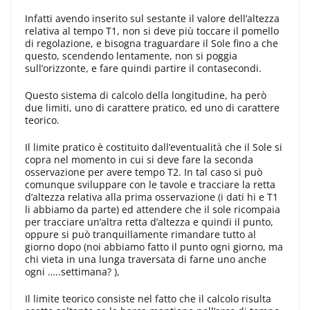
Infatti avendo inserito sul sestante il valore dell’al­tezza
relativa al tempo T1, non si deve più toccare il pomello
di regolazio­ne, e bisogna traguardare il Sole fino a che
questo, scendendo lentamente, non si poggia
sull’orizzonte, e fare quindi partire il contasecondi.
Questo sistema di calcolo della longitudine, ha però
due limiti, uno di carattere pratico, ed uno di carattere
teorico.
Il limite pratico è costituito dall’even­tualità che il Sole si
copra nel mo­mento in cui si deve fare la seconda
osservazione per avere tempo T2. In tal caso si può
comunque sviluppa­re con le tavole e tracciare la retta
d’altezza relativa alla prima osserva­zione (i dati hi e T1
li abbiamo da parte) ed attendere che il sole ricom­paia
per tracciare un’altra retta d’al­tezza e quindi il punto,
oppure si può tranquillamente rimandare tutto al
giorno dopo (noi abbiamo fatto il punto ogni giorno, ma
chi vieta in una lunga traversata di farne uno an­che
ogni …..settimana? ),
Il limite teorico consiste nel fatto che il calcolo risulta