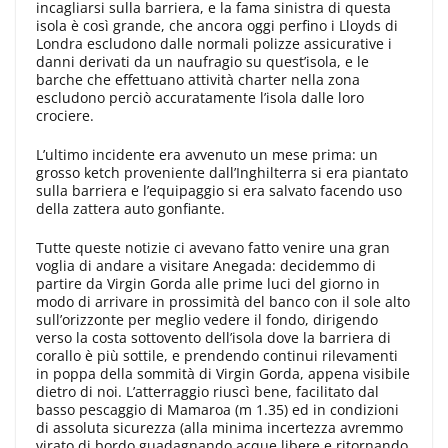
incagliarsi sulla barriera, e la fama sinistra di questa
isola è così grande, che ancora oggi perfino i Lloyds di
Londra escludono dalle normali poliz­ze assicurative i
danni derivati da un naufragio su quest’isola, e le
barche che effettuano attività charter nella zona
escludono perciò accuratamente l’isola dalle loro
crociere.
L’ultimo in­cidente era avvenuto un mese prima: un
grosso ketch proveniente dall’In­ghilterra si era piantato
sulla barriera e l’equipaggio si era salvato facendo uso
della zattera auto gonfiante.
Tutte queste notizie ci avevano fatto venire una gran
voglia di andare a visitare Anegada: decidemmo di
partire da Virgin Gorda alle prime luci del gior­no in
modo di arrivare in prossimità del banco con il sole alto
sull’orizzon­te per meglio vedere il fondo, dirigen­do
verso la costa sottovento dell’isola dove la barriera di
corallo è più sotti­le, e prendendo continui rilevamenti
in poppa della sommità di Virgin Gorda, appena visibile
dietro di noi. L’atterraggio riuscì bene, facilitato dal
basso pescaggio di Mamaroa (m 1.35) ed in condizioni
di assoluta sicurezza (alla minima incertezza avremmo
virato di bordo guadagnan­do acque libere e ritornando