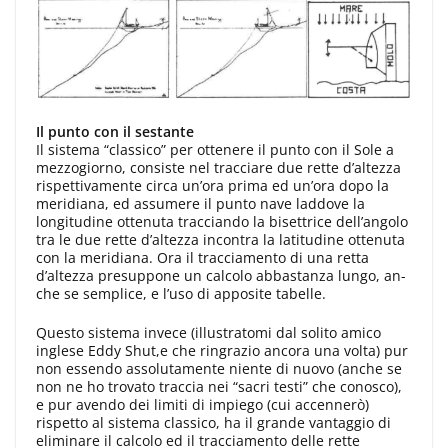
Il punto con il sestante
Il sistema “classico” per ottenere il punto con il Sole a
mezzogiorno, consiste nel tracciare due rette d’al­tezza
rispettivamente circa un’ora pri­ma ed un’ora dopo la
meridiana, ed assumere il punto nave laddove la
longitudine ottenuta tracciando la bi­settrice dell’angolo
tra le due rette d’altezza incontra la latitudine otte­nuta
con la meridiana. Ora il traccia­mento di una retta
d’altezza presup­pone un calcolo abbastanza lungo, an­
che se semplice, e l’uso di apposite tabelle.
Questo sistema invece (illu­stratomi dal solito amico
inglese Eddy Shut,e che ringrazio ancora una volta) pur
non essendo assolutamente niente di nuovo (anche se
non ne ho trovato traccia nei “sacri testi” che conosco),
e pur avendo dei limiti di impiego (cui accennerò)
rispetto al si­stema classico, ha il grande vantaggio di
eliminare il calcolo ed il traccia­mento delle rette