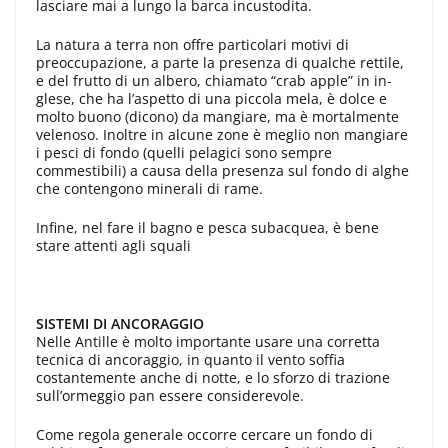
lasciare mai a lungo la bar­ca incustodita.
La natura a terra non offre particolari motivi di
preoccupazione, a parte la pre­senza di qualche rettile,
e del frutto di un albero, chiamato “crab apple” in in­
glese, che ha l’aspetto di una piccola me­la, è dolce e
molto buono (dicono) da mangiare, ma è mortalmente
velenoso. Inoltre in alcune zone è meglio non man­giare
i pesci di fondo (quelli pelagici so­no sempre
commestibili) a causa della presenza sul fondo di alghe
che conten­gono minerali di rame.
Infine, nel fare il bagno e pesca sub­acquea, è bene
stare attenti agli squali
SISTEMI DI
ANCORAGGIO
Nelle Antille è molto importante usa­re una corretta
tecnica di ancoraggio, in quanto il vento soffia
costantemente an­che di notte, e lo sforzo di trazione
sul­l’ormeggio pan essere considerevole.
Co­me regola generale occorre cercare un fondo di