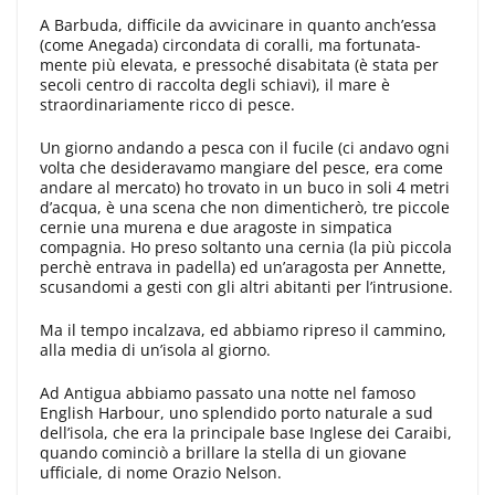
A Barbuda, difficile da avvicina­re in quanto anch’essa
(come Anegada) circondata di coralli, ma fortunata­
mente più elevata, e pressoché disabi­tata (è stata per
secoli centro di raccolta degli schiavi), il mare è
straordina­riamente ricco di pesce.
Un giorno andando a pesca con il fucile (ci andavo ogni
volta che desi­deravamo mangiare del pesce, era co­me
andare al mercato) ho trovato in un buco in soli 4 metri
d’acqua, è una scena che non dimenticherò, tre piccole
cernie una murena e due ara­goste in simpatica
compagnia. Ho pre­so soltanto una cernia (la più piccola
perchè entrava in padella) ed un’ara­gosta per Annette,
scusandomi a gesti con gli altri abitanti per l’intrusione.
Ma il tempo incalzava, ed abbiamo ripreso il cammino,
alla media di un’isola al giorno.
Ad Antigua abbia­mo passato una notte nel famoso
English Harbour, uno splendido porto naturale a sud
dell’isola, che era la principale base Inglese dei Caraibi,
quando cominciò a brillare la stella di un giovane
ufficiale, di nome Orazio Nelson.