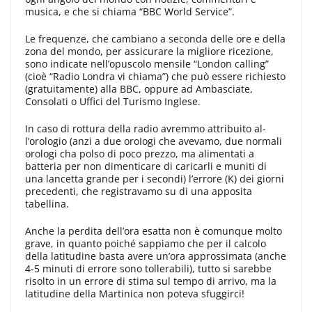
musica, e che si chiama “BBC World Service”.
Le frequenze, che cambiano a seconda delle ore e della
zona del mondo, per assicurare la migliore ricezione,
sono indicate nell’opuscolo mensile “Lon­don calling”
(cioè “Radio Londra vi chiama”) che può essere richiesto
(gratuitamente) alla BBC, oppure ad Ambasciate,
Consolati o Uffici del Turismo Inglese.
In caso di rottura della radio avremmo attribuito al­
l’orologio (anzi a due oroIogi che avevamo, due normali
orologi cha pol­so di poco prezzo, ma alimentati a
batteria per non dimenticare di cari­carli e muniti di
una lancetta grande per i secondi) l’errore (K) dei giorni
precedenti, che registravamo su di una apposita
tabellina.
Anche la perdita dell’ora esatta non è comunque molto
grave, in quanto poiché sappiamo che per il calcolo
della latitudine basta avere un’ora approssimata (anche
4-5 minu­ti di errore sono tollerabili), tutto si sarebbe
risolto in un errore di stima sul tempo di arrivo, ma la
latitudine della Martinica non poteva sfuggirci!