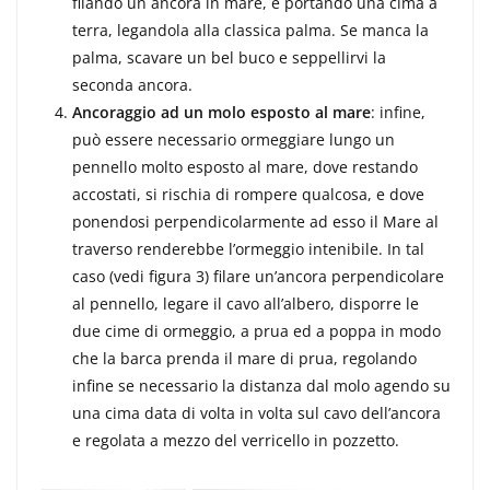
filando un ancora in mare, e portando una cima a
terra, le­gandola alla classica palma. Se manca la
palma, scavare un bel buco e seppel­lirvi la
seconda ancora.
Ancoraggio ad un molo esposto al
mare
: infine,
può essere necessario ormeggiare lungo un
pennello molto espo­sto al mare, dove restando
accostati, si ri­schia di rompere qualcosa, e dove
po­nendosi perpendicolarmente ad esso il Mare al
traverso renderebbe l’ormeggio intenibile. In tal
caso (vedi figura 3) fi­lare un’ancora perpendicolare
al pen­nello, legare il cavo all’albero, disporre le
due cime di ormeggio, a prua ed a poppa in modo
che la barca prenda il mare di prua, regolando
infine se necessario la di­stanza dal molo agendo su
una cima data di volta in volta sul cavo dell’ancora
e re­golata a mezzo del verricello in pozzetto.