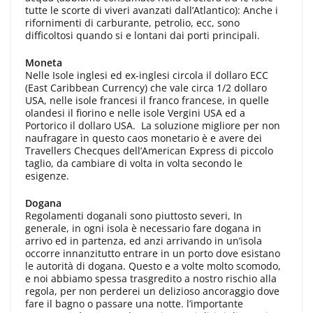
tutte le scorte di viveri avanzati dall’Atlanti­co): Anche i
rifornimenti di carburante, petrolio, ecc, sono
difficoltosi quando si e lontani dai porti principali.
Moneta
Nelle Isole inglesi ed ex-inglesi circo­la il dollaro ECC
(East Caribbean Cur­rency) che vale circa 1/2 dollaro
USA, nelle isole francesi il franco francese, in quelle
olandesi il fiorino e nelle isole Vergini USA ed a
Portorico il dollaro USA. La soluzione migliore per non
naufragare ìn questo caos monetario è e avere dei
Travellers Checques dell’American Express di piccolo
taglio, da cambiare di volta in volta secondo le
esigenze.
Dogana
Regolamenti doganali sono piuttosto severi, In
generale, in ogni isola è ne­cessario fare dogana in
arrivo ed in parten­za, ed anzi arrivando in un’isola
occorre innanzitutto entrare in un porto dove esistano
le autorità di dogana. Questo e a volte molto scomodo,
e noi abbiamo spessa trasgredito a nostro rischio alla
regola, per non perderei un delizioso an­coraggio dove
fare il bagno o passare una notte. l’importante