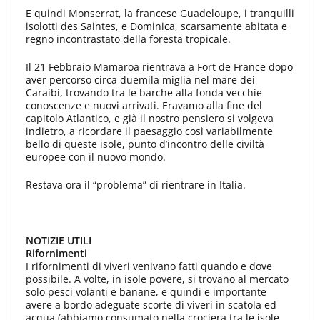
E quindi Monserrat, la france­se Guadeloupe, i tranquilli
isolotti des Saintes, e Dominica, scarsamente abi­tata e
regno incontrastato della fore­sta tropicale.
Il 21 Febbraio Mamaroa rientrava a Fort de France dopo
aver percorso circa duemila miglia nel ma­re dei
Caraibi, trovando tra le barche alla fonda vecchie
conoscenze e nuovi arrivati. Eravamo alla fine del
capito­lo Atlantico, e già il nostro pensiero si volgeva
indietro, a ricordare il paesaggio così variabilmente
bello di que­ste isole, punto d’incontro delle civil­tà
europee con il nuovo mondo.
Restava ora il “problema” di rien­trare in Italia.
NOTIZIE UTILI
Rifornimenti
I rifornimenti di viveri venivano fatti quando e dove
possibile. A volte, in iso­le povere, si trovano al mercato
solo pe­sci volanti e banane, e quindi e impor­tante
avere a bordo adeguate scorte di viveri in scatola ed
acqua (abbiamo con­sumato nella crociera tra le isole