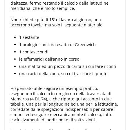
d’altezza, fermo re­stando il calcolo della latitudine
meri­diana, che è molto semplice.
Non ri­chiede più di 15′ di lavoro al giorno, non
occorrono tavole, ma solo il se­guente materiale:
1 sestante
1 orologio con l’ora esatta di Greenwich
1 contasecondi
le effemeridi dell’anno in corso
una matita ed un pezzo di carta su cui fare i conti
una carta della zona, su cui tracciare il punto
Ho pensato utile seguire un esem­pio pratico,
eseguendo il calcolo in un giorno della traversata di
Mamaroa (4 Di. 74), e che riporto qui accanto in due
tabelle, una per la longitudine ed una per la latitudine,
corredate dalle spiegazioni indispensabili per capire
i
simboli ed eseguire mecca­nicamente il calcolo, fatto
esclusiva­mente di addizioni e di sottrazioni.